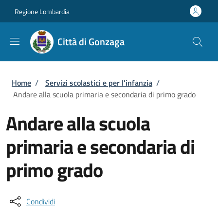
Salta al contenuto principale
Skip to footer content
Regione Lombardia
Città di Gonzaga
Briciole di pane
Home
/
Servizi scolastici e per l'infanzia
/
Andare alla scuola primaria e secondaria di primo grado
Andare alla scuola
primaria e secondaria di
primo grado
Condividi