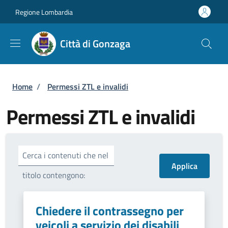
Salta al contenuto principale
Skip to footer content
Regione Lombardia
Città di Gonzaga
Briciole di pane
Home
/
Permessi ZTL e invalidi
Permessi ZTL e invalidi
Cerca i contenuti che nel
titolo contengono:
Chiedere il contrassegno per
veicoli a servizio dei disabili