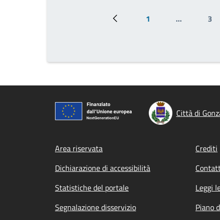
1
…
3
Pagina precedente
Prima pagina
Pa
Città di Gon
Footer menu
Area riservata
Crediti
Dichiarazione di accessibilità
Contatt
Statistiche del portale
Leggi l
Segnalazione disservizio
Piano d