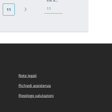
11
ina
Pagina attuale
Prossima pagina
Note legali
Richiedi assistenza
Riepilogo valutazioni