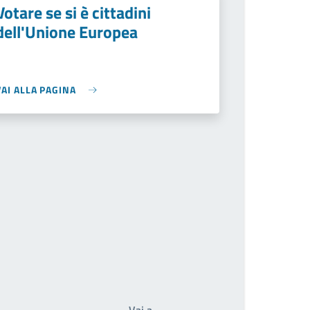
Votare se si è cittadini
dell'Unione Europea
VAI ALLA PAGINA
Write the page number you wan
Vai a…