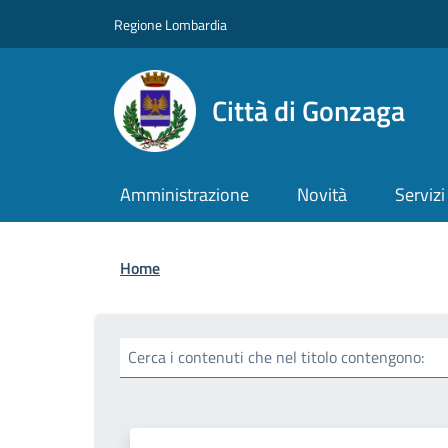
Salta al contenuto principale
Skip to footer content
Regione Lombardia
Città di Gonzaga
Amministrazione
Novità
Servizi
Briciole di pane
Home
Cerca i contenuti che nel titolo contengono: