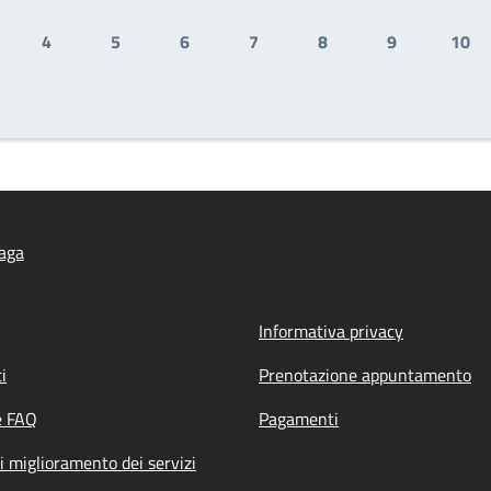
4
5
6
7
8
9
10
gina
Pagina
Pagina
Pagina
Pagina
Pagina
Pagina
Pag
zaga
Informativa privacy
i
Prenotazione appuntamento
e FAQ
Pagamenti
i miglioramento dei servizi