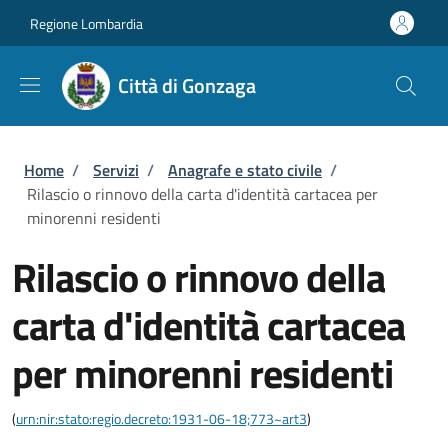
Salta al contenuto principale
Skip to footer content
Regione Lombardia
Città di Gonzaga
Briciole di pane
Home
/
Servizi
/
Anagrafe e stato civile
/
Rilascio o rinnovo della carta d'identità cartacea per
minorenni residenti
Rilascio o rinnovo della
carta d'identità cartacea
per minorenni residenti
(
urn:nir:stato:regio.decreto:1931-06-18;773~art3
)