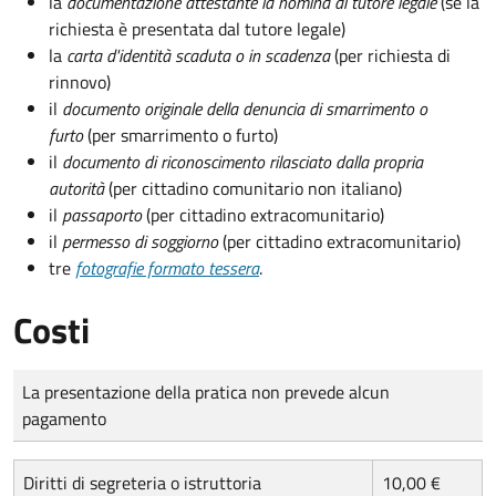
la
documentazione attestante la nomina di tutore legale
(se la
richiesta è presentata dal tutore legale)
la
carta d'identità scaduta o in scadenza
(per richiesta di
rinnovo)
il
documento originale della denuncia di smarrimento o
furto
(per smarrimento o furto)
il
documento di riconoscimento rilasciato dalla propria
autorità
(per cittadino comunitario non italiano)
il
passaporto
(per cittadino extracomunitario)
il
permesso di soggiorno
(per cittadino extracomunitario)
tre
fotografie formato tessera
.
Costi
Tipo di pagamento
Importo
La presentazione della pratica non prevede alcun
pagamento
Diritti di segreteria o istruttoria
10,00 €