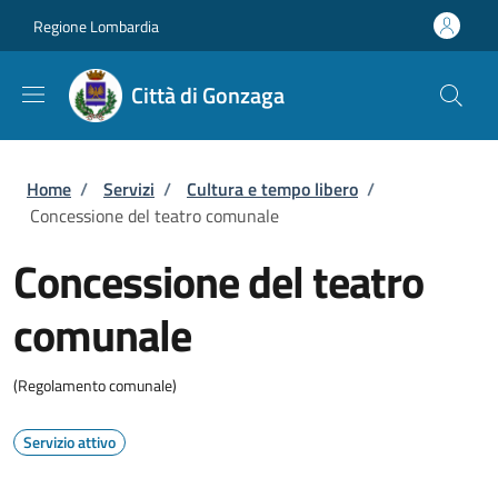
Salta al contenuto principale
Skip to footer content
Regione Lombardia
Città di Gonzaga
Briciole di pane
Home
/
Servizi
/
Cultura e tempo libero
/
Concessione del teatro comunale
Concessione del teatro
comunale
(Regolamento comunale)
Servizio attivo