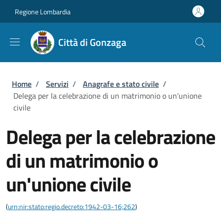
Salta al contenuto principale
Skip to footer content
Regione Lombardia
Città di Gonzaga
Briciole di pane
Home
/
Servizi
/
Anagrafe e stato civile
/
Delega per la celebrazione di un matrimonio o un'unione
civile
Delega per la celebrazione
di un matrimonio o
un'unione civile
(
urn:nir:stato:regio.decreto:1942-03-16;262
)