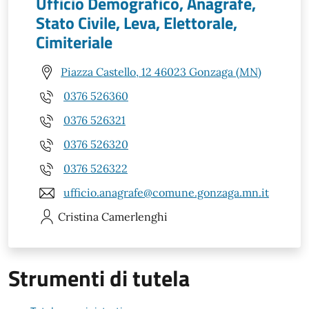
Ufficio Demografico, Anagrafe,
Stato Civile, Leva, Elettorale,
Cimiteriale
Piazza Castello, 12 46023 Gonzaga (MN)
0376 526360
0376 526321
0376 526320
0376 526322
ufficio.anagrafe@comune.gonzaga.mn.it
Cristina
Camerlenghi
Strumenti di tutela