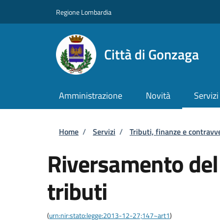
Salta al contenuto principale
Skip to footer content
Regione Lombardia
Città di Gonzaga
Amministrazione
Novità
Servizi
Briciole di pane
Home
/
Servizi
/
Tributi, finanze e contravv
Riversamento del
tributi
(
urn:nir:stato:legge:2013-12-27;147~art1
)