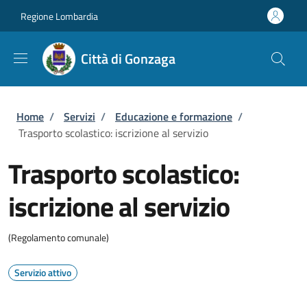
Salta al contenuto principale
Skip to footer content
Regione Lombardia
Città di Gonzaga
Briciole di pane
Home
/
Servizi
/
Educazione e formazione
/
Trasporto scolastico: iscrizione al servizio
Trasporto scolastico:
iscrizione al servizio
(Regolamento comunale)
Servizio attivo