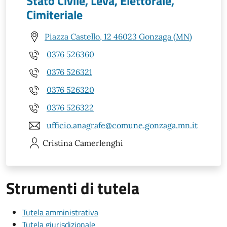
Stato Civile, Leva, Elettorale,
Cimiteriale
Piazza Castello, 12 46023 Gonzaga (MN)
0376 526360
0376 526321
0376 526320
0376 526322
ufficio.anagrafe@comune.gonzaga.mn.it
Cristina
Camerlenghi
Strumenti di tutela
Tutela amministrativa
Tutela giurisdizionale