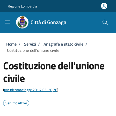
Salta al contenuto principale
Skip to footer content
Regione Lombardia
Città di Gonzaga
Briciole di pane
Home
/
Servizi
/
Anagrafe e stato civile
/
Costituzione dell'unione civile
Costituzione dell'unione
civile
(
urn:nir:stato:legge:2016-05-20;76
)
Servizio attivo