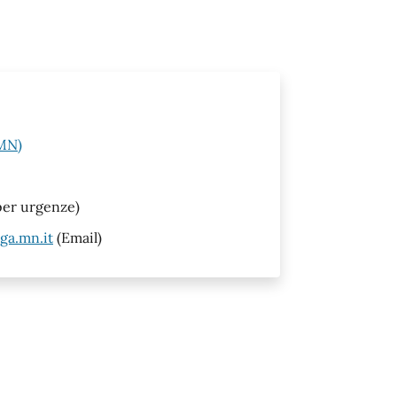
(MN)
 per urgenze)
ga.mn.it
(Email)