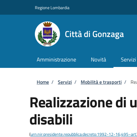
Salta al contenuto principale
Skip to footer content
Regione Lombardia
Città di Gonzaga
Amministrazione
Novità
Servizi
Briciole di pane
Home
/
Servizi
/
Mobilità e trasporti
/
Rea
Realizzazione di u
disabili
(
urn:nir:presidente.repubblica:decreto:1992-12-16;495~ar