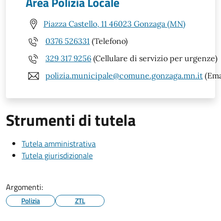
Area Polizia Locale
Piazza Castello, 11 46023 Gonzaga (MN)
0376 526331
(Telefono)
329 317 9256
(Cellulare di servizio per urgenze)
polizia.municipale@comune.gonzaga.mn.it
(Ema
Strumenti di tutela
Tutela amministrativa
Tutela giurisdizionale
Argomenti:
Polizia
ZTL