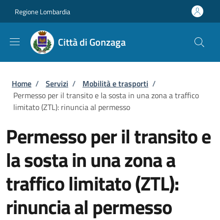
Salta al contenuto principale
Skip to footer content
Regione Lombardia
Città di Gonzaga
Briciole di pane
Home
/
Servizi
/
Mobilità e trasporti
/
Permesso per il transito e la sosta in una zona a traffico
limitato (ZTL): rinuncia al permesso
Permesso per il transito e
la sosta in una zona a
traffico limitato (ZTL):
rinuncia al permesso