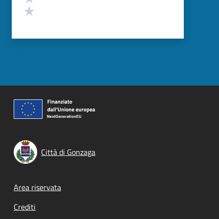
Valuta 1 stelle su 5
Città di Gonzaga
Footer menu
Area riservata
Crediti