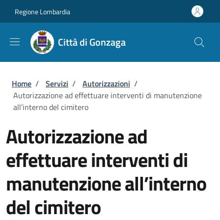
Salta al contenuto principale
Skip to footer content
Regione Lombardia
Città di Gonzaga
Briciole di pane
Home
/
Servizi
/
Autorizzazioni
/
Autorizzazione ad effettuare interventi di manutenzione
all’interno del cimitero
Autorizzazione ad
effettuare interventi di
manutenzione all’interno
del cimitero