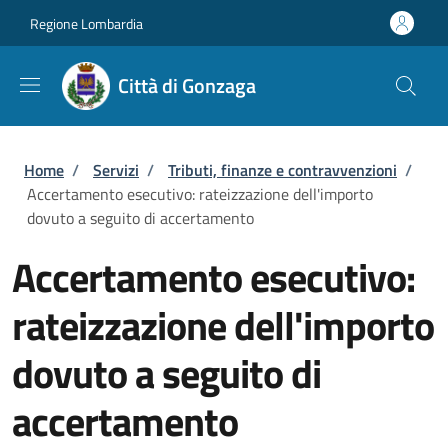
Salta al contenuto principale
Skip to footer content
Regione Lombardia
Città di Gonzaga
Briciole di pane
Home
/
Servizi
/
Tributi, finanze e contravvenzioni
/
Accertamento esecutivo: rateizzazione dell'importo
dovuto a seguito di accertamento
Accertamento esecutivo:
rateizzazione dell'importo
dovuto a seguito di
accertamento