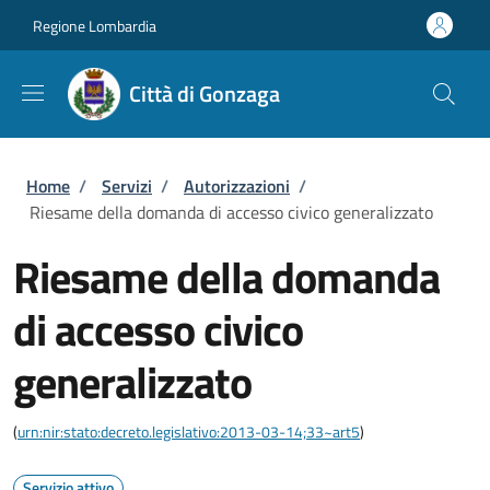
Salta al contenuto principale
Skip to footer content
Regione Lombardia
Città di Gonzaga
Briciole di pane
Home
/
Servizi
/
Autorizzazioni
/
Riesame della domanda di accesso civico generalizzato
Riesame della domanda
di accesso civico
generalizzato
(
urn:nir:stato:decreto.legislativo:2013-03-14;33~art5
)
Servizio attivo