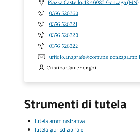
Piazza Castello, 12 46023 Gonzaga (MN)
0376 526360
0376 526321
0376 526320
0376 526322
ufficio.anagrafe@comune.gonzaga.mn.i
Cristina
Camerlenghi
Strumenti di tutela
Tutela amministrativa
Tutela giurisdizionale