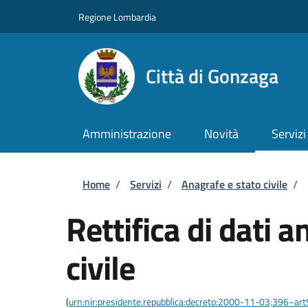
Salta al contenuto principale
Skip to footer content
Regione Lombardia
Città di Gonzaga
Amministrazione
Novità
Servizi
Briciole di pane
Home
/
Servizi
/
Anagrafe e stato civile
/
Rettifica di dati a
civile
(
urn:nir:presidente.repubblica:decreto:2000-11-03;396~ar