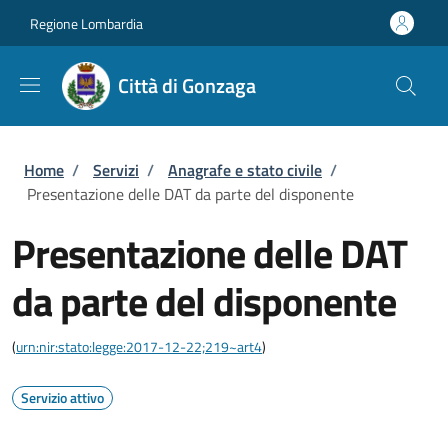
Salta al contenuto principale
Skip to footer content
Regione Lombardia
Città di Gonzaga
Briciole di pane
Home
/
Servizi
/
Anagrafe e stato civile
/
Presentazione delle DAT da parte del disponente
Presentazione delle DAT
da parte del disponente
(
urn:nir:stato:legge:2017-12-22;219~art4
)
Servizio attivo