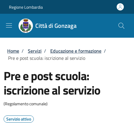
Salta al contenuto principale
Skip to footer content
Regione Lombardia
Città di Gonzaga
Briciole di pane
Home
/
Servizi
/
Educazione e formazione
/
Pre e post scuola: iscrizione al servizio
Pre e post scuola:
iscrizione al servizio
(Regolamento comunale)
Servizio attivo