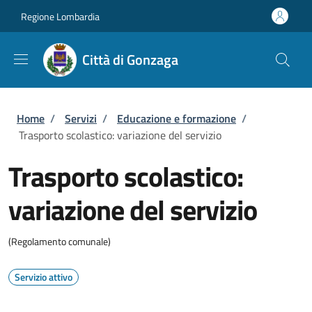
Salta al contenuto principale
Skip to footer content
Regione Lombardia
Città di Gonzaga
Briciole di pane
Home
/
Servizi
/
Educazione e formazione
/
Trasporto scolastico: variazione del servizio
Trasporto scolastico:
variazione del servizio
(Regolamento comunale)
Servizio attivo